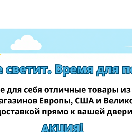
алентина мы также будем публиковать еженедельные
за нами в социальных сетях!
о Дню Святого Валентина EshopWedrop поможет доставить
 поможет вам доставить ваши онлайн-заказы из магазинов
ыми затратами!