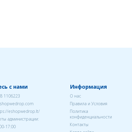
сь с нами
Информация
8 1106223
О нас
shopwedrop.com
Правила и Условия
tps://eshopwedrop.lt/
Политика
конфиденциальности
ты администрации:
Контакты
:00-17:00