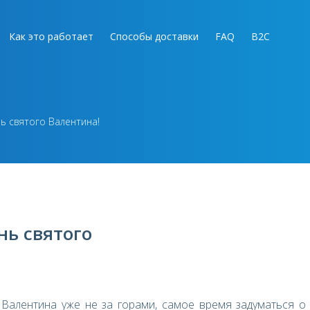
Как это работает
Способы доставки
FAQ
B2C
ь святого Валентина!
нь святого
 Валентина уже не за горами, самое время задуматься о