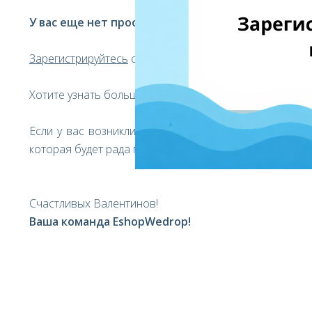
У вас еще нет профиля EshopWedrop?
Зарегистрируйтесь
сегодня, чтобы с легкостью получ
Хотите узнать больше о EshopWedrop, нажмите
здесь
!
Если у вас возникли вопросы о нашем сервисе, пож
которая будет рада предложить вам свою помощь.
Счастливых Валентинов!
Ваша команда EshopWedrop!