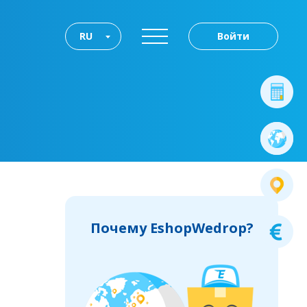
RU
Войти
Почему EshopWedrop?