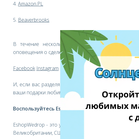
4.
Amazon.PL
5.
Beaverbrooks
В течение нескольких недель до Дня святого В
оповещения о сделках, поэтому обязательно следите 
Facebook
Instagram
И, если вас разделяют границы или даже океаны, к
ваши подарки любимым людям, по всему миру!
Воспользуйтесь EshopWedrop уже сегодня!
EshopWedrop - это умная служба доставки, которая
Великобритании, США и Европы в Литву с минимальн