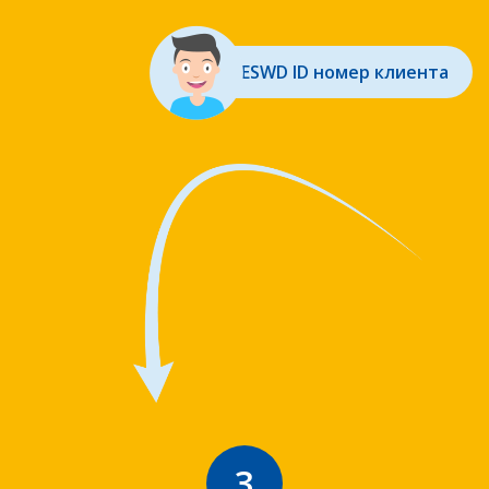
ESWD ID номер клиента
3