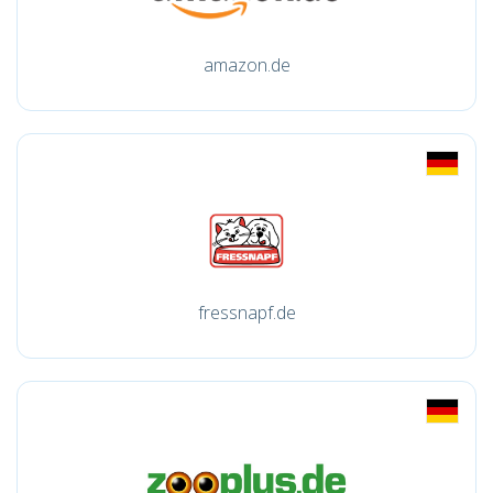
amazon.de
fressnapf.de