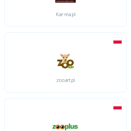
Kar-ma.pl
zooart.pl