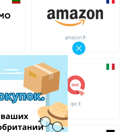
amazon.fr
qvc.it