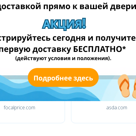
weltbild.de
tchibo.de
focalprice.com
asda.com