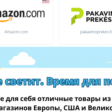
Amazon.com
pakavimoprekes.lt
1a.lt
Allegro.pl