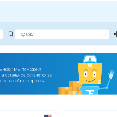
рынках? Мы поможем!
 а остальное останется за
воего сайта, скоро она