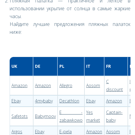
Пляжная палатка — практичное и легкое в
использовании укрытие от солнца в самые жаркие
часы.
Найдите лучшие предложения пляжных палаток
ниже:
UK
DE
PL
IT
FR
LT
C
Im
Amazon
Amazon
Allegro
Aosom
discount
pe
Ebay
4mybaby
Decathlon
Ebay
Amazon
Er
E -
Yes
Captain-
Safetots
Babymoov
Mo
zabawkowo
market
baby
Argos
Ebay
E-pela
Amazon
Aosom
Pi