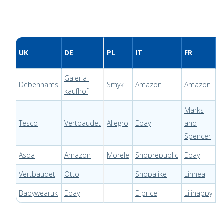
UK
DE
PL
IT
FR
L
Galeria-
B
Debenhams
Smyk
Amazon
Amazon
kaufhof
C
Marks
B
Tesco
Vertbaudet
Allegro
Ebay
and
m
Spencer
Asda
Amazon
Morele
Shoprepublic
Ebay
Vertbaudet
Otto
Shopalike
Linnea
Babywearuk
Ebay
E price
Lilinappy