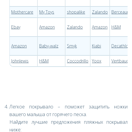
Mothercare
My Toys
shopalike
Zalando
Berceaum
Ebay
Amazon
Zalando
Amazon
H&M
Amazon
Baby-walz
Smyk
Kiabi
Decathlon
Johnlewis
H&M
Coccodrillo
Yoox
Vertbaude
Легкое покрывало – поможет защитить ножки
вашего малыша от горячего песка.
Найдите лучшие предложения пляжных покрывал
ниже: