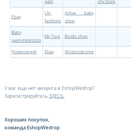
walz
chicstore
UV-
Active baby
Ebay
fashions
shop
Baby
My Toys
Boobi shop
swimmingshop
Polarnopyret
Ebay
Wodoodporne
У вас еще нет аккаунта в EshopWedrop?
Зарегистрируйтесь
ЗДЕСЬ
Хороших покупок,
команда EshopWedrop