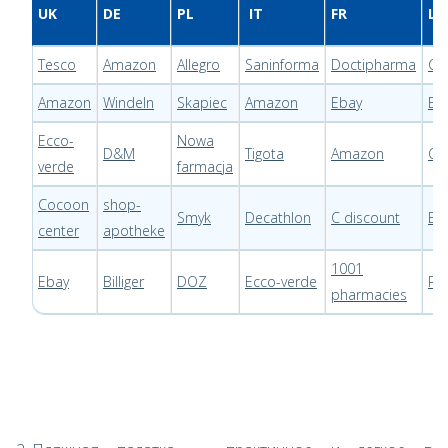
UK
DE
PL
IT
FR
LT
Tesco
Amazon
Allegro
Saninforma
Doctipharma
Ca
Amazon
Windeln
Skapiec
Amazon
Ebay
Eur
Ecco-
Nowa
D&M
Tigota
Amazon
Ga
verde
farmacja
Cocoon
shop-
Smyk
Decathlon
C discount
Eu
center
apotheke
1001
Ebay
Billiger
DOZ
Ecco-verde
Pig
pharmacies