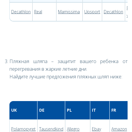
Pr
Decathlon
Real
Mamissima
Upsport
Decathlon
va
Пляжная шляпа – защитит вашего ребенка от
перегревания в жаркие летние дни.
Найдите лучшие предложения пляжных шляп ниже:
UK
DE
PL
IT
FR
Polarnopyret
Tausendkind
Allegro
Ebay
Amazon