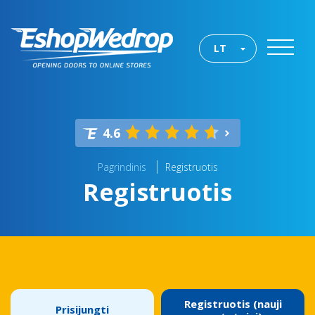
LT
4.6
Pagrindinis
Registruotis
Registruotis
Registruotis (nauji
Prisijungti