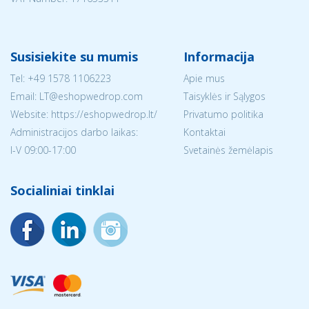
Susisiekite su mumis
Informacija
Tel:
+49 1578 1106223
Apie mus
Email:
LT@eshopwedrop.com
Taisyklės ir Sąlygos
Website: https://eshopwedrop.lt/
Privatumo politika
Administracijos darbo laikas:
Kontaktai
I-V 09:00-17:00
Svetainės žemėlapis
Socialiniai tinklai