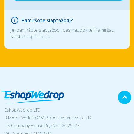
Pamiršote slaptažodį?
Jei pamiršote slaptažodį, pasinaudokite 'Pamiršau
slaptažodį' funkcija.
EshopWedrop LTD
3 Motor Walk, CO45SP, Colchester, Essex, UK
UK Company House Reg No:
08429573
VAT Number: 171653311