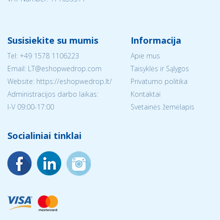
Susisiekite su mumis
Informacija
Tel:
+49 1578 1106223
Apie mus
Email:
LT@eshopwedrop.com
Taisyklės ir Sąlygos
Website: https://eshopwedrop.lt/
Privatumo politika
Administracijos darbo laikas:
Kontaktai
I-V 09:00-17:00
Svetainės žemėlapis
Socialiniai tinklai