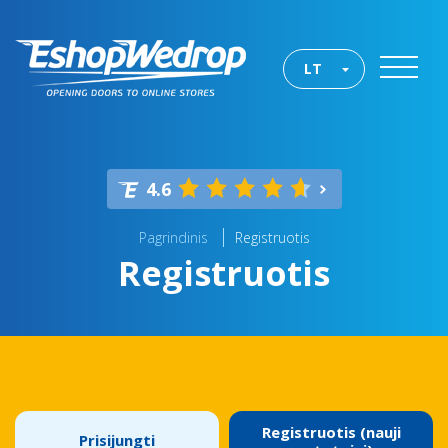
LT
4.6
Pagrindinis
Registruotis
Registruotis
Registruotis (nauji
Prisijungti