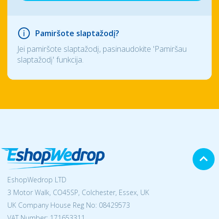
Pamiršote slaptažodį?
Jei pamiršote slaptažodį, pasinaudokite 'Pamiršau
slaptažodį' funkcija.
EshopWedrop LTD
3 Motor Walk, CO45SP, Colchester, Essex, UK
UK Company House Reg No:
08429573
VAT Number: 171653311