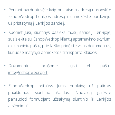
Perkant parduotuvėje kaip pristatymo adresą nurodykite
EshopWedrop Lenkijos adresą ir sumokėkite pardavėjui
už pristatymą į Lenkijos sandėlį.
Kuomet Jūsų siuntinys pasieks mūsų sandėlį Lenkijoje,
susisiekite su EshopWedrop klientų aptarnavimo skyriumi
elektroniniu paštu, prie laiško pridėkite visus dokumentus,
kuriuose matytųsi apmokėtos transporto išlaidos.
Dokumentus prašome siųsti el. paštu:
info@eshopwedrop.lt
EshopWedrop pritaikys Jums nuolaidą už patirtas
papildomas siuntimo išlaidas. Nuolaidą galėsite
panaudoti formuojant užsakymą siuntinio iš Lenkijos
atsiėmimui.