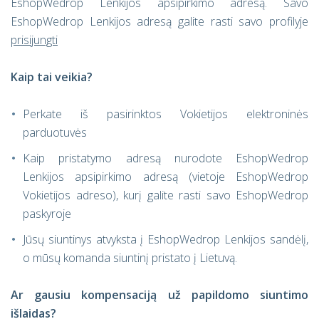
EshopWedrop Lenkijos apsipirkimo adresą. Savo
EshopWedrop Lenkijos adresą galite rasti savo profilyje
prisijungti
Kaip tai veikia?
Perkate iš pasirinktos Vokietijos elektroninės
parduotuvės
Kaip pristatymo adresą nurodote EshopWedrop
Lenkijos apsipirkimo adresą (vietoje EshopWedrop
Vokietijos adreso), kurį galite rasti savo EshopWedrop
paskyroje
Jūsų siuntinys atvyksta į EshopWedrop Lenkijos sandėlį,
o mūsų komanda siuntinį pristato į Lietuvą.
Ar gausiu kompensaciją už papildomo siuntimo
išlaidas?