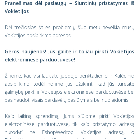
Pranešimas dėl paslaugų – Siuntinių pristatymas iš
Vokietijos
Dėl trečiosios šalies problemų, šiuo metu neveikia mūsų
Vokietijos apsipirkimo adresas.
Geros naujienos! Jūs galite ir toliau pirkti Vokietijos
elektroninėse parduotuvėse!
Žinome, kad visi laukiate juodojo penktadienio ir Kalėdinio
apsipirkimo, todėl norime Jus užtikrinti, kad Jūs turėsite
galimybę pirkti ir Vokietijos elektroninėse parduotuvėse bei
pasinaudoti visais pardavėjų pasiūlymais bei nuolaidomis.
Kaip laikiną sprendimą, Jums siūlome pirkti Vokietijos
elektroninėse parduotuvėse, tik kaip pristatymo adresą
nurodyti ne EshopWedrop Vokietijos adresą, o